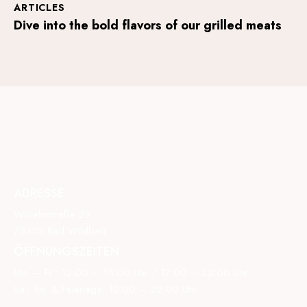
ARTICLES
Dive into the bold flavors of our grilled meats
ADRESSE
Wilhelmstraße 29
75323 Bad Wildbad
ÖFFNUNGSZEITEN
Mo. – Fr.: 12:00 – 15:00 Uhr / 17:00 – 22:00 Uhr
Sa., So. & Feiertage: 12:00 – 22:00 Uhr