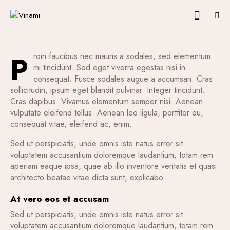
ARTICLES
Indulge in our crafted cocktail
selection
P
LONGVU
April 18, 2020
roin faucibus nec mauris a sodales, sed elementum
mi tincidunt. Sed eget viverra egestas nisi in
consequat. Fusce sodales augue a accumsan. Cras
sollicitudin, ipsum eget blandit pulvinar. Integer tincidunt.
Cras dapibus. Vivamus elementum semper nisi. Aenean
vulputate eleifend tellus. Aenean leo ligula, porttitor eu,
consequat vitae, eleifend ac, enim.
Sed ut perspiciatis, unde omnis iste natus error sit
voluptatem accusantium doloremque laudantium, totam rem
aperiam eaque ipsa, quae ab illo inventore veritatis et quasi
architecto beatae vitae dicta sunt, explicabo.
At vero eos et accusam
Sed ut perspiciatis, unde omnis iste natus error sit
voluptatem accusantium doloremque laudantium, totam rem