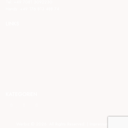
Tel:
+49 7081 3092230
Handy:
+49 176 813 488 74
LINKS
KATEGORIEN
Werbiz
© 2026. All Rights Reserved. |
Impressum
|