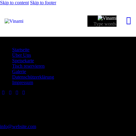
Skip to content
Skip to footer
Close
Startseite
Über Uns
Speisekarte
Tisch reservieren
Galerie
Datenschützerklärung
Impressum
Have a Project?
info@website.com