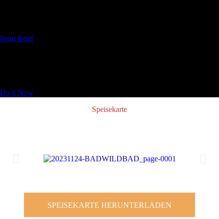
Want to Work With Us?
Send Brief
Want to Book a Table?
Do it Now
Speisekarte
SPEISEKARTE HERUNTERLADEN